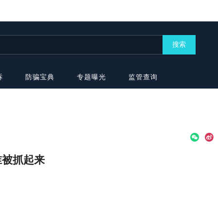
搜索
诉
防骗宝典
专题曝光
监管查询
做谁被抓起来