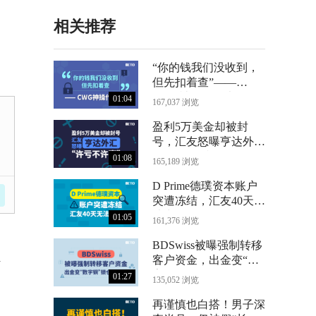
相关推荐
“你的钱我们没收到，
但先扣着查”——
CWG神操作曝光
01:04
167,037 浏览
盈利5万美金却被封
号，汇友怒曝亨达外汇
“许亏不许赢”
01:08
165,189 浏览
D Prime德璞资本账户
突遭冻结，汇友40天无
法出金
01:05
161,376 浏览
BDSwiss被曝强制转移
客户资金，出金变“数
4
字铜”锁仓24个月
01:27
135,052 浏览
再谨慎也白搭！男子深