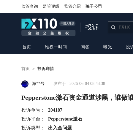
监管查询
监管评级
监管介绍
骗子公司
投诉
首页
维权一时间
问答
曝光
投
首页
>
投诉详情
海**号
发布于
2026-06-04 08:43:38
Pepperstone激石资金通道涉黑，谁
投诉单号：
204187
投诉平台：
Pepperstone激石
投诉类型：
出入金问题