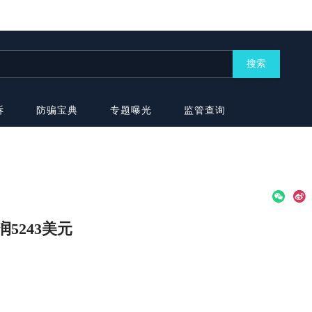
搜索
诉
防骗宝典
专题曝光
监管查询
5243美元