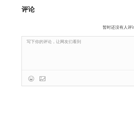
评论
• 我的所有交易均为手动正常操作，完全在
• 未提供任何实质证据就单方面扣除利润，属
暂时还没有人评
复5243美元利润，并通过原加密货币通道
统日志等）。否则我将进一步升级至Financial
• 平台警告邮件（Notification #24702187）
• 我的正式投诉邮件及平台敷衍回复

• 完整交易记录截图（多空双开、平仓时间
• 账户余额扣款前后对比截图
• 750美元加密货币出金成功记录（TXID）
希望FX110维权中心协助转达给平台，并