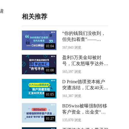
 请
相关推荐
“你的钱我们没收到，
但先扣着查”——
CWG神操作曝光
01:04
167,043 浏览
盈利5万美金却被封
号，汇友怒曝亨达外汇
“许亏不许赢”
01:08
165,197 浏览
D Prime德璞资本账户
突遭冻结，汇友40天无
法出金
01:05
161,387 浏览
BDSwiss被曝强制转移
客户资金，出金变“数
字铜”锁仓24个月
01:27
135,070 浏览