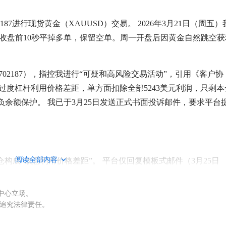
2187进行现货黄金（XAUUSD）交易。 2026年3月21日（周五）
收盘前10秒平掉多单，保留空单。周一开盘后因黄金自然跳空获
n #24702187），指控我进行“可疑和高风险交易活动”，引用《客户协
收盘前利用过度杠杆利用价格差距，单方面扣除全部5243美元利润，只剩本
取消负余额保护。 我已于3月25日发送正式书面投诉邮件，要求平台
阅读全部内容
平仓构成“故意利用价格差距”。 平台仅回复模板式邮件（3月25日
据，也未说明谁在负责处理，完全未按其Complaints Handlin
初始资金通过加密货币入金，已成功全额出金750美元至钱包（有TXI
权中心立场。
做法极不合理：
被追究法律责任。