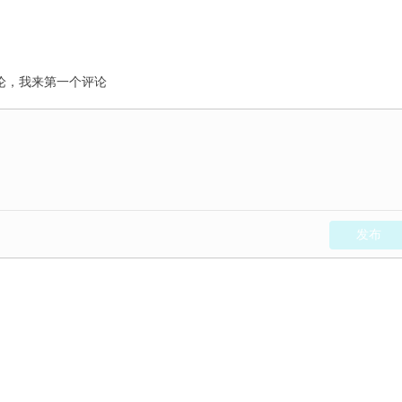
平台规则范围内；
于霸王条款和违约行为。 维权诉求： 要求STARTRADER立即
论，我来第一个评论
出金。如坚持扣除，必须提供足够让我信服的具体证据（交易ID、
 Commission、SVG FSA，并持续在各平台曝光。 附件证据：
发布
、获利明细）
督促其尽快给出合理解释或返还资金。谢谢！