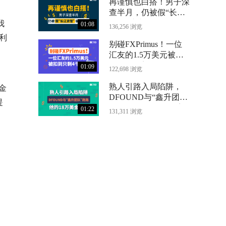
再谨慎也白搭！男子深
查半月，仍被假“长江
资管”骗光71万
我
01:08
136,256 浏览
利
别碰FXPrimus！一位
汇友的1.5万美元被扣
到只剩4千
01:09
122,698 浏览
熟人引路入局陷阱，
金
DFOUND与“鑫升团
提
队”跑路，他的18万美
01:22
131,311 浏览
金没了
g
D