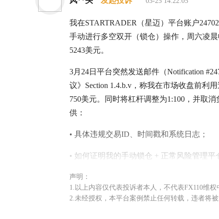
风**头
发起投诉
03-25 14:22:05
我在STARTRADER（星迈）平台账户2470
手动进行多空双开（锁仓）操作，周六凌晨
5243美元。
3月24日平台突然发送邮件（Notificatio
议》Section 1.4.b.v，称我在市场
750美元。同时将杠杆调整为1:100，并
供：
• 具体违规交易ID、时间戳和系统日志；
• 如何证明我的手动锁仓 + 正常风险管理
11:16），让我参考之前通知，未提供任何具体证
声明：
Policy在48小时内给出实质回复。 我的
1.以上内容仅代表投诉者本人，不代表FX110维
记录），证明我无任何恶意意图。 平台的
2.未经授权，本平台案例禁止任何转载，违者将
• 平台本身允许对冲/锁仓操作；