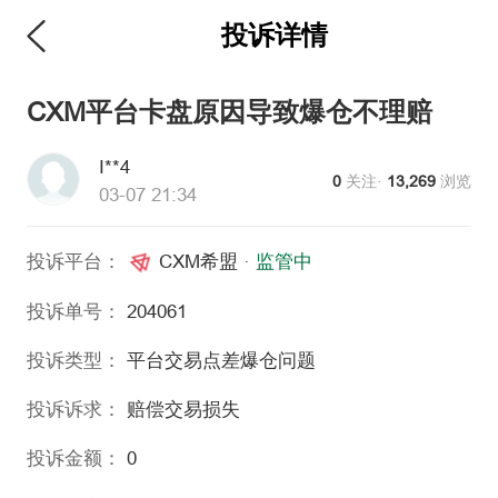
投诉详情
维权版
CXM平台卡盘原因导致爆仓不理赔
I**4
0
关注·
13,269
浏览
03-07 21:34
投诉平台：
CXM希盟
·
监管中
投诉单号：
204061
投诉类型：
平台交易
点差爆仓问题
投诉诉求：
赔偿交易损失
投诉金额：
0