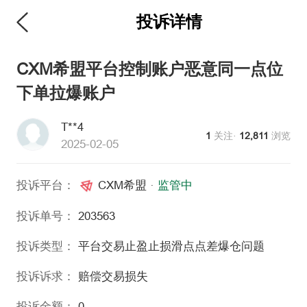
投诉详情
维权版
CXM希盟平台控制账户恶意同一点位
下单拉爆账户
T**4
1
关注·
12,811
浏览
2025-02-05
投诉平台：
CXM希盟
·
监管中
投诉单号：
203563
投诉类型：
平台交易
止盈止损滑点
点差爆仓问题
投诉诉求：
赔偿交易损失
投诉金额：
0