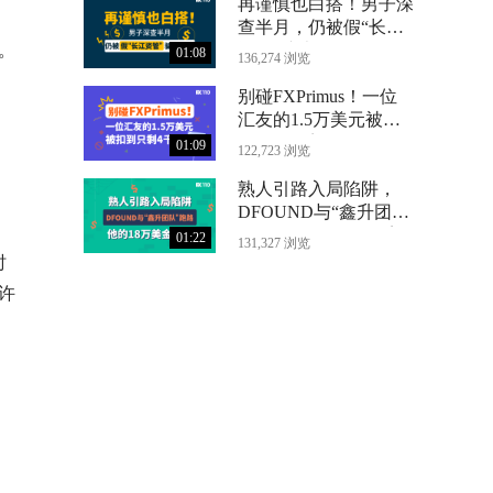
再谨慎也白搭！男子深
查半月，仍被假“长江
。
资管”骗光71万
01:08
136,274 浏览
别碰FXPrimus！一位
汇友的1.5万美元被扣
到只剩4千
01:09
122,723 浏览
熟人引路入局陷阱，
DFOUND与“鑫升团
队”跑路，他的18万美
01:22
131,327 浏览
金没了
时
许