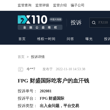
监管查询
监管评级
监管介绍
骗子公司
投诉
首页
维权一时间
问答
曝光
投
首页
>
投诉详情
今**7
发布于
2022-11-10 14:53:38
FPG 财盛国际吃客户的血汗钱
投诉单号：
202081
投诉平台：
FPG 财盛国际
投诉类型：
出入金问题，平台交易