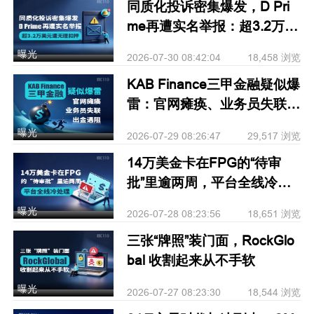
同质化投诉密集爆发，D Pri
me再遭实名举报：超3.2万美
元遭无理扣押
曝光
2026-07-30 08:42:04
18,458 浏览
KAB Finance三甲金融疑似爆
雷：官网瘫痪、业务员失联、
出金遇阻
曝光
2026-07-29 08:26:47
29,517 浏览
14万美金卡在FPG的“待审
批”里逾两周，平台全线冷处
理
曝光
2026-07-28 08:23:56
18,651 浏览
三张“牌照”装门面，RockGlo
bal 收割起来从不手软
曝光
2026-07-27 08:23:30
18,544 浏览