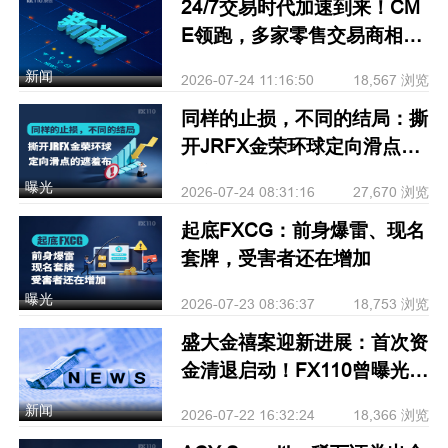
24/7交易时代加速到来！CM
E领跑，多家零售交易商相继
跟进
新闻
2026-07-24 11:16:50
18,567 浏览
同样的止损，不同的结局：撕
开JRFX金荣环球定向滑点的
遮羞布
曝光
2026-07-24 08:31:16
27,670 浏览
起底FXCG：前身爆雷、现名
套牌，受害者还在增加
曝光
2026-07-23 08:36:37
18,753 浏览
盛大金禧案迎新进展：首次资
金清退启动！FX110曾曝光其
骗局
新闻
2026-07-22 16:32:24
18,366 浏览