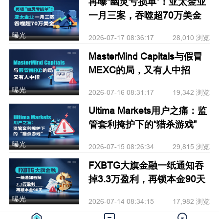
再曝“幽灵亏损单”！亚太金业
一月三案，吞噬超70万美金
曝光
2026-07-17 08:36:17
28,010 浏览
MasterMind Capitals与假冒
MEXC的局，又有人中招
曝光
2026-07-16 08:31:17
19,342 浏览
Ultima Markets用户之痛：监
管套利掩护下的“猎杀游戏”
曝光
2026-07-15 08:26:34
29,815 浏览
FXBTG大旗金融一纸通知吞
掉3.3万盈利，再锁本金90天
曝光
2026-07-14 08:34:15
17,982 浏览