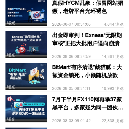
真假HYCM乱象：假冒网站猖
獗，老牌平台光环褪色
曝光
2026-08-07 08:34:06
4,844 浏览
出金即审判！Exness“无限期
审核”正把大批用户逼向崩溃
曝光
2026-08-06 08:34:59
14,361 浏览
BitMart“有序清退”藏猫腻：大
额资金锁死，小额随机放款
曝光
2026-08-05 08:31:11
19,993 浏览
7月下半月FX110网再曝37家
黑平台，多家疑为同一团伙操
控
曝光
2026-08-03 09:01:42
22,838 浏览