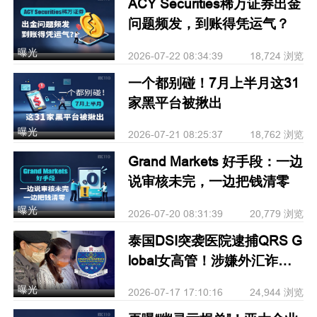
ACY Securities稀万证券出金
问题频发，到账得凭运气？
曝光
2026-07-22 08:34:39
18,724 浏览
一个都别碰！7月上半月这31
家黑平台被揪出
曝光
2026-07-21 08:25:37
18,762 浏览
Grand Markets 好手段：一边
说审核未完，一边把钱清零
曝光
2026-07-20 08:31:39
20,779 浏览
泰国DSI突袭医院逮捕QRS G
lobal女高管！涉嫌外汇诈
骗、非法经纪、洗钱等重罪
曝光
2026-07-17 17:10:16
24,944 浏览