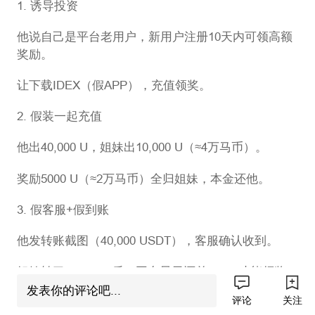
1. 诱导投资
他说自己是平台老用户，新用户注册10天内可领高额
奖励。
让下载IDEX（假APP），充值领奖。
2. 假装一起充值
他出40,000 U，姐妹出10,000 U（≈4万马币）。
奖励5000 U（≈2万马币）全归姐妹，本金还他。
3. 假客服+假到账
他发转账截图（40,000 USDT），客服确认收到。
姐妹转了10,000 U后，平台显示还差164 U才能领奖。
发表你的评论吧...
评论
关注
再想补，客服说“入金通道额度已满，明天再来”。