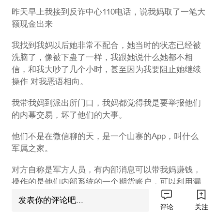
昨天早上我接到反诈中心110电话，说我妈取了一笔大
额现金出来
我找到我妈以后她非常不配合，她当时的状态已经被
洗脑了，像被下蛊了一样，我跟她说什么她都不相
信，和我大吵了几个小时，甚至因为我要阻止她继续
操作 对我恶语相向。
我带我妈到派出所门口，我妈都觉得我是要举报他们
的内幕交易，坏了他们的大事。
他们不是在微信聊的天，是一个山寨的App，叫什么
军属之家。
对方自称是军方人员，有内部消息可以带我妈赚钱，
操作的是他们内部系统的一个期货账户，可以利用漏
洞十几天带我妈赚100万。
发表你的评论吧...
评论
关注
给钱的方式是：取现金出来，给他拍照，然后来一个