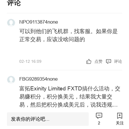
评论
NPO9113874none
可以到他们的飞机群，找客服。如果你是
正常交易，应该没啥问题的
02-12 16:09
点赞
评论
FBG9289354none
富拓Exinity Limited FXTD搞什么活动，交
易赚积分，积分换美元，结果我大量交
易，然后把积分换成美元后，说我违规操
作，直接把我账户清空，然后销户，正规
02-03 21:35
点赞
评论
发表你的评论吧...
的、受严格监管的金融机构在处理客户资
2
关注
金，尤其是涉及罚款、没收等惩罚性措施