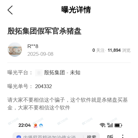
曝光详情
维权版
殷拓集团假军官杀猪盘
R**8
0
关注·
11,894
浏览
2025-09-08
曝光平台：
殷拓集团
-
未知
曝光单号：
204332
请大家不要相信这个骗子，这个软件就是杀猪盘买基
金，大家不要相信这个软件