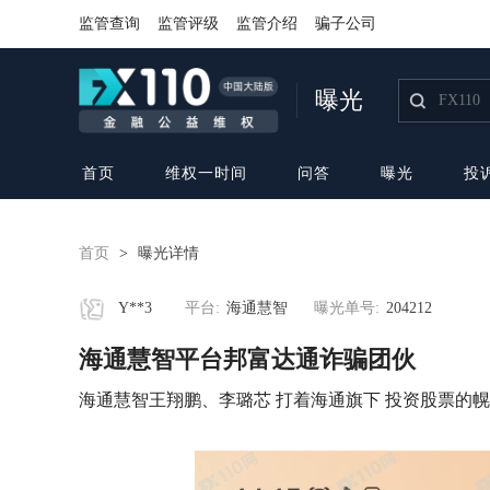
监管查询
监管评级
监管介绍
骗子公司
曝光
首页
维权一时间
问答
曝光
投
首页
>
曝光详情
Y**3
平台:
海通慧智
曝光单号:
204212
海通慧智平台邦富达通诈骗团伙
海通慧智王翔鹏、李璐芯 打着海通旗下 投资股票的