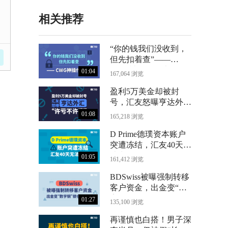
相关推荐
“你的钱我们没收到，
但先扣着查”——
CWG神操作曝光
01:04
167,064 浏览
盈利5万美金却被封
号，汇友怒曝亨达外汇
“许亏不许赢”
01:08
165,218 浏览
D Prime德璞资本账户
突遭冻结，汇友40天无
法出金
01:05
161,412 浏览
BDSwiss被曝强制转移
客户资金，出金变“数
字铜”锁仓24个月
01:27
135,100 浏览
再谨慎也白搭！男子深