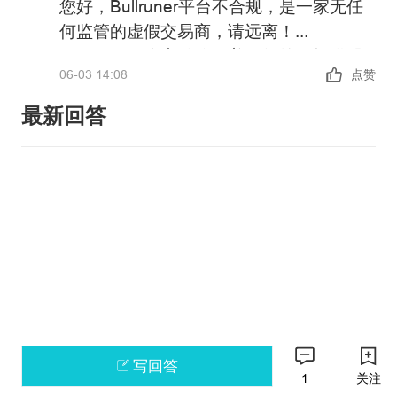
您好，Bullruner平台不合规，是一家无任
何监管的虚假交易商，请远离！
Bullruner平台宣传位于美国纽约，提供股
06-03 14:08
点赞
票、外汇、大宗商品、指数、加密货币等
金融衍生品投资交易服务，但没有公布其
最新回答
金融服务牌照以便核实。经查询，该平台
政策警告：中国未批准任何机构在境内开
并未获得美国NFA的许可和监管。
展外汇保证金业务，凡未经批准的机构擅
自开展外汇按金交易的均属于违法行为。
请主动提高风险防范意识和能力，谨防因
如果您还有其他问题，可以通过官方邮箱
参与此类交易造成财产损失。
weiquan@fx110.hk联系我们。
感谢您对FX110网站的支持与信任！
写回答
1
关注