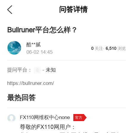
问答详情
维权版
Bullruner平台怎么样？
酷**腻
0
关注·
6,510
浏览
06-02 14:45
提问平台：
-
未知
https://bullruner.com/
最热回答
FX110网维权中心none
官方
尊敬的FX110网用户：