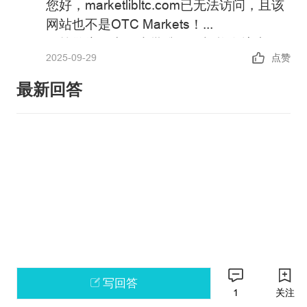
您好，marketlibltc.com已无法访问，且该
网站也不是OTC Markets！
政策警告：中国未批准任何机构在境内开
2025-09-29
点赞
展外汇保证金业务，凡未经批准的机构擅
自开展外汇按金交易的均属于违法行为。
最新回答
请主动提高风险防范意识和能力，谨防因
如果您还有其他问题，可以通过官方邮箱
参与此类交易造成财产损失。
weiquan@fx110.hk联系我们。
感谢您对FX110网站的支持与信任！
写回答
1
关注