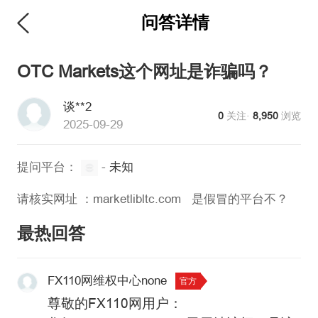
问答详情
维权版
OTC Markets这个网址是诈骗吗？
谈**2
0
关注·
8,950
浏览
2025-09-29
提问平台：
-
未知
请核实网址 ：marketlibltc.com 是假冒的平台不？
最热回答
FX110网维权中心none
官方
尊敬的FX110网用户：