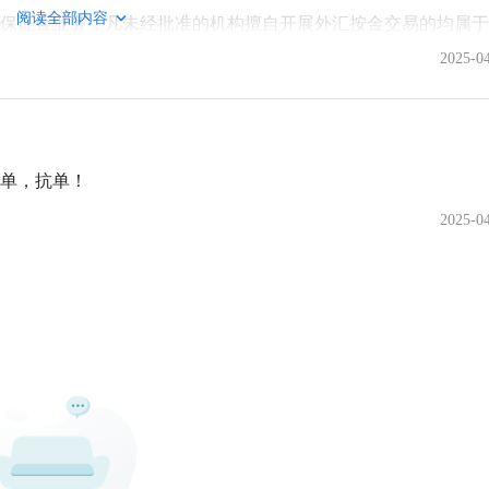
阅读全部内容
保证金业务，凡未经批准的机构擅自开展外汇按金交易的均属于
因参与此类交易造成财产损失。
2025-0
fx110.hk联系我们。
单，抗单！
2025-0