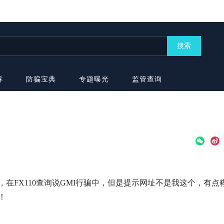
搜索
诉
防骗宝典
专题曝光
监管查询
count/signin，在FX110查询说GMI行骗中，但是提示网址不是我这个，有点
！