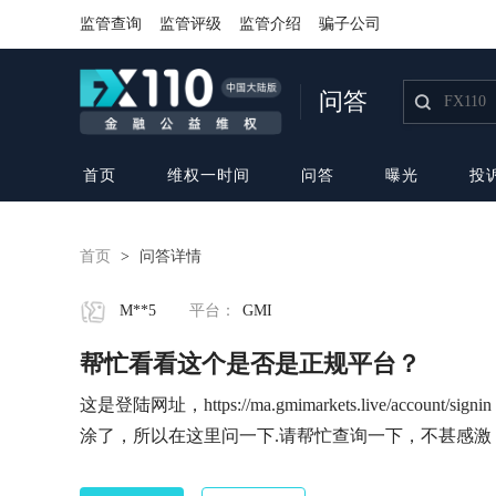
监管查询
监管评级
监管介绍
骗子公司
问答
首页
维权一时间
问答
曝光
投
首页
>
问答详情
M**5
平台：
GMI
帮忙看看这个是否是正规平台？
这是登陆网址，https://ma.gmimarkets.live/ac
涂了，所以在这里问一下.请帮忙查询一下，不甚感激