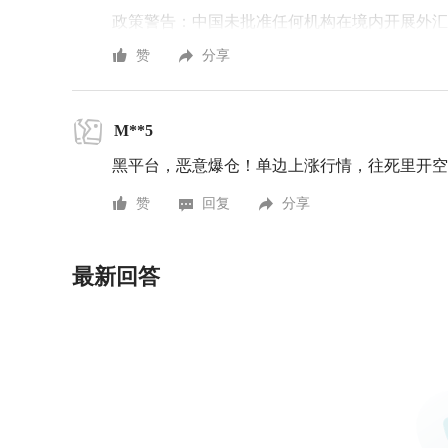
政策警告：中国未批准任何机构在境内开展外汇
法行为。请主动提高风险防范意识和能力，谨防
赞
分享
如果您还有其他问题，可以通过官方邮箱weiquan@
M**5
感谢您对FX110网站的支持与信任！
黑平台，恶意爆仓！单边上涨行情，往死里开空
赞
回复
分享
最新回答