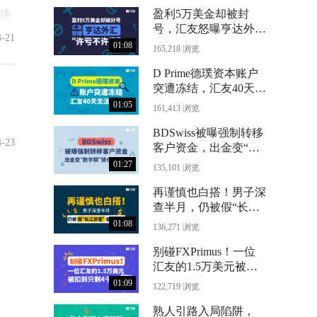
盈利5万美金却被封
违
号，汇友怒曝亨达外汇
4-21
“许亏不许赢”
01:08
165,218 浏览
D Prime德璞资本账户
突遭冻结，汇友40天无
法出金
01:05
161,413 浏览
BDSwiss被曝强制转移
4-23
客户资金，出金变“数
字铜”锁仓24个月
01:27
135,101 浏览
再谨慎也白搭！男子深
查半月，仍被假“长江
资管”骗光71万
01:08
136,271 浏览
别碰FXPrimus！一位
汇友的1.5万美元被扣
到只剩4千
01:09
122,719 浏览
熟人引路入局陷阱，