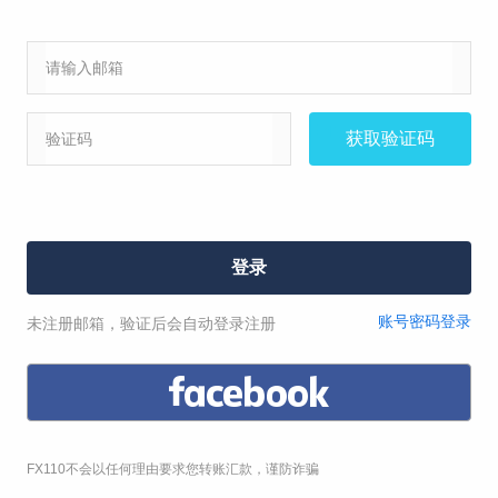
虚假宣传理赔
赔礼道歉
其他