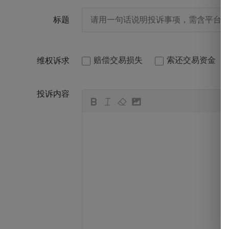
标题
赔偿交易损失
索还交易资金
维权诉求
投诉内容
뀁
뀃
뀂
뀄