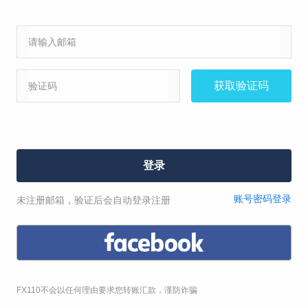
虚假宣传理赔
赔礼道歉
其他