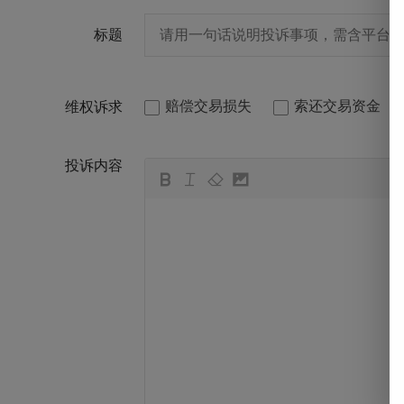
标题
赔偿交易损失
索还交易资金
维权诉求
投诉内容
뀁
뀃
뀂
뀄