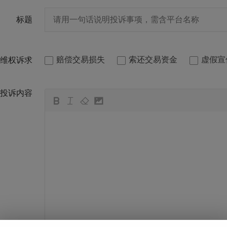
标题
赔偿交易损失
索还交易资金
虚假宣
维权诉求
投诉内容
뀁
뀃
뀂
뀄