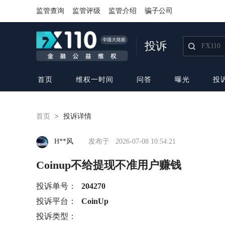
监管查询
监管评级
监管介绍
骗子公司
投诉
首页
维权一时间
问答
曝光
投
首页
>
投诉详情
H**风
发布于
2026-07-08 10:54:21
Coinup不给提现不准用户赚钱
投诉单号：
204270
投诉平台：
CoinUp
投诉类型：