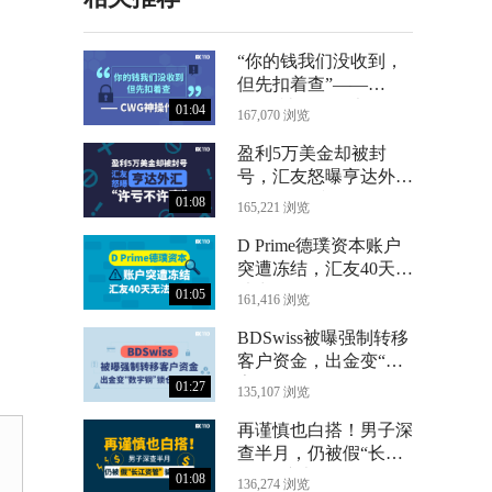
“你的钱我们没收到，
但先扣着查”——
CWG神操作曝光
01:04
167,070 浏览
盈利5万美金却被封
号，汇友怒曝亨达外汇
“许亏不许赢”
01:08
165,221 浏览
D Prime德璞资本账户
突遭冻结，汇友40天无
法出金
01:05
161,416 浏览
BDSwiss被曝强制转移
客户资金，出金变“数
字铜”锁仓24个月
01:27
135,107 浏览
再谨慎也白搭！男子深
查半月，仍被假“长江
资管”骗光71万
01:08
136,274 浏览