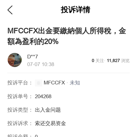
投诉详情
维权版
MFCCFX出金要繳納個人所得稅，金
額為盈利的20%
D**7
0
关注·
11,827
浏览
07-07 10:38
投诉平台：
MFCCFX
·
未知
投诉单号：
204268
投诉类型：
出入金问题
投诉诉求：
索还交易资金
投诉金额：
0