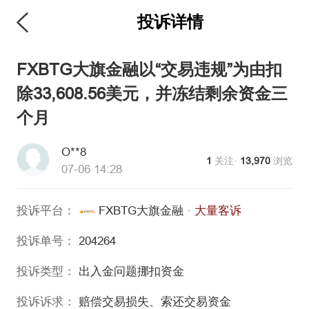
投诉详情
维权版
FXBTG大旗金融以“交易违规”为由扣
除33,608.56美元，并冻结剩余资金三
个月
O**8
1
关注·
13,970
浏览
07-06 14:28
投诉平台：
FXBTG大旗金融
·
大量客诉
投诉单号：
204264
投诉类型：
出入金问题
挪扣资金
投诉诉求：
赔偿交易损失、索还交易资金