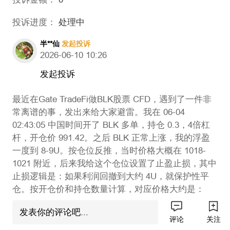
投诉进度：
处理中
半**仙
发起投诉
2026-06-10 10:26
发起投诉
最近在Gate TradeFi做BLK股票 CFD，遇到了一件非
常离谱的事，发出来给大家避雷。我在 06-04
02:43:05 中国时间开了 BLK 多单，持仓 0.3，4倍杠
杆，开仓价 991.42。之后 BLK 正常上涨，我的浮盈
一度到 8-9U。按仓位反推，当时价格大概在 1018-
1021 附近，后来我给这个仓位设置了止盈止损，其中
止损逻辑是：如果利润回撤到大约 4U，就保护性平
仓。按开仓价和持仓数量计算，对应价格大约是：
991.42 + 4 / 0.3 = 1004.75。但在 06-05 01:44 中国时
发表你的评论吧...
间，Gate 的 BLK 1分钟K线突然出现一根很夸张的下
评论
关注
影线，最低打到 994.22，直接把我的仓位平掉了。