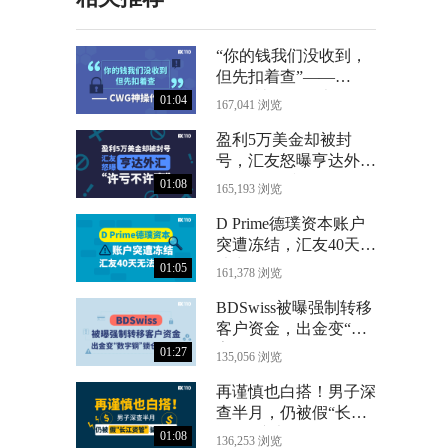
“你的钱我们没收到，
但先扣着查”——
CWG神操作曝光
01:04
167,041 浏览
盈利5万美金却被封
号，汇友怒曝亨达外汇
“许亏不许赢”
01:08
165,193 浏览
D Prime德璞资本账户
突遭冻结，汇友40天无
法出金
01:05
161,378 浏览
BDSwiss被曝强制转移
客户资金，出金变“数
字铜”锁仓24个月
01:27
135,056 浏览
再谨慎也白搭！男子深
查半月，仍被假“长江
资管”骗光71万
01:08
136,253 浏览