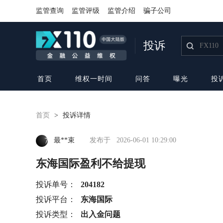
监管查询
监管评级
监管介绍
骗子公司
投诉
首页
维权一时间
问答
曝光
投
首页
>
投诉详情
最**束
发布于
2026-06-01 10:29:00
东海国际盈利不给提现
投诉单号：
204182
投诉平台：
东海国际
投诉类型：
出入金问题