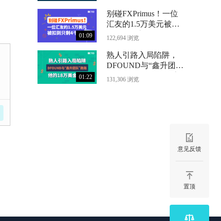
别碰FXPrimus！一位
汇友的1.5万美元被扣
到只剩4千
01:09
122,694 浏览
熟人引路入局陷阱，
DFOUND与“鑫升团
队”跑路，他的18万美
01:22
131,306 浏览
金没了
意见反馈
置顶