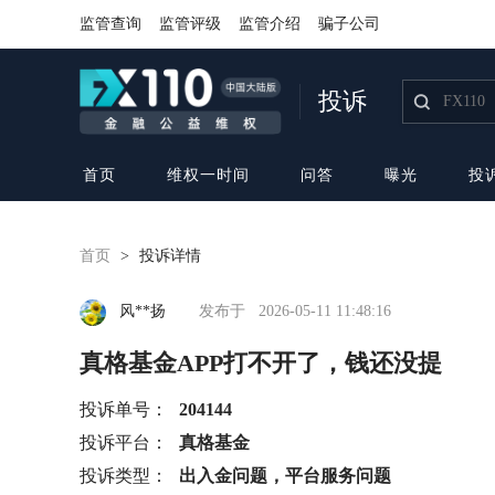
监管查询
监管评级
监管介绍
骗子公司
投诉
首页
维权一时间
问答
曝光
投
首页
>
投诉详情
风**扬
发布于
2026-05-11 11:48:16
真格基金APP打不开了，钱还没提
投诉单号：
204144
投诉平台：
真格基金
投诉类型：
出入金问题，平台服务问题