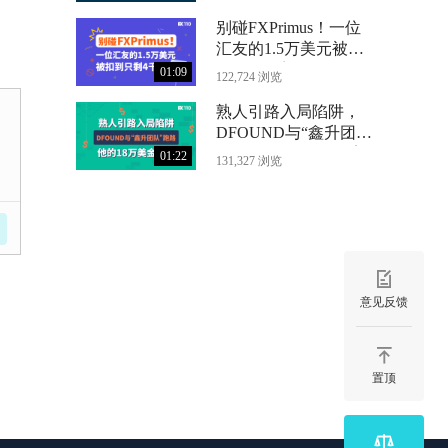
别碰FXPrimus！一位
汇友的1.5万美元被扣
到只剩4千
01:09
122,724 浏览
熟人引路入局陷阱，
DFOUND与“鑫升团
队”跑路，他的18万美
01:22
131,327 浏览
金没了
意见反馈
置顶