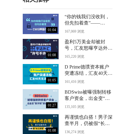
“你的钱我们没收到，
但先扣着查”——
CWG神操作曝光
01:04
167,069 浏览
盈利5万美金却被封
号，汇友怒曝亨达外汇
“许亏不许赢”
01:08
165,220 浏览
D Prime德璞资本账户
突遭冻结，汇友40天无
法出金
01:05
161,416 浏览
BDSwiss被曝强制转移
客户资金，出金变“数
字铜”锁仓24个月
01:27
135,105 浏览
再谨慎也白搭！男子深
查半月，仍被假“长江
资管”骗光71万
01:08
136,274 浏览