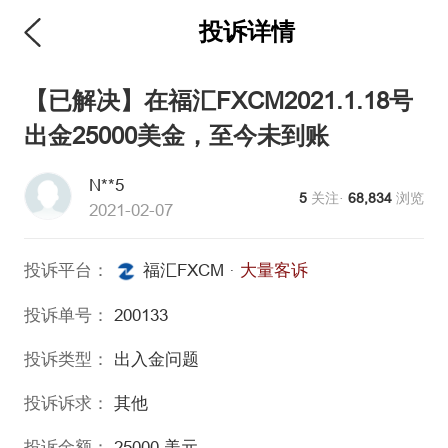
投诉详情
维权版
【已解决】在福汇FXCM2021.1.18号
出金25000美金，至今未到账
N**5
5
关注·
68,834
浏览
2021-02-07
投诉平台：
福汇FXCM
·
大量客诉
投诉单号：
200133
投诉类型：
出入金问题
投诉诉求：
其他
投诉金额：
25000
美元