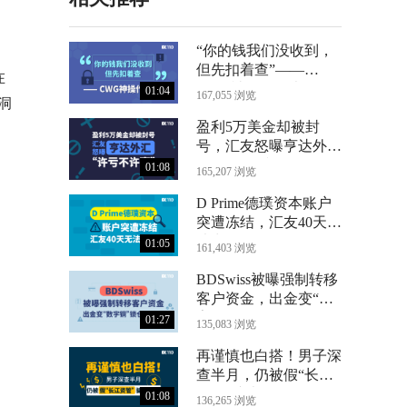
“你的钱我们没收到，
但先扣着查”——
在
CWG神操作曝光
01:04
167,055 浏览
洞
盈利5万美金却被封
号，汇友怒曝亨达外汇
“许亏不许赢”
01:08
165,207 浏览
D Prime德璞资本账户
突遭冻结，汇友40天无
法出金
01:05
161,403 浏览
BDSwiss被曝强制转移
客户资金，出金变“数
字铜”锁仓24个月
01:27
135,083 浏览
再谨慎也白搭！男子深
查半月，仍被假“长江
资管”骗光71万
01:08
136,265 浏览