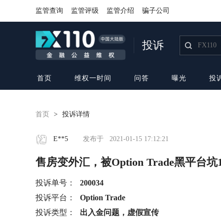
监管查询
监管评级
监管介绍
骗子公司
投诉
首页
维权一时间
问答
曝光
投
首页
>
投诉详情
E**5
发布于
2021-01-15 17:12:21
售房变外汇，被Option Trade黑平台坑
投诉单号：
200034
投诉平台：
Option Trade
投诉类型：
出入金问题，虚假宣传