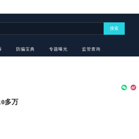
搜索
诉
防骗宝典
专题曝光
监管查询
10多万