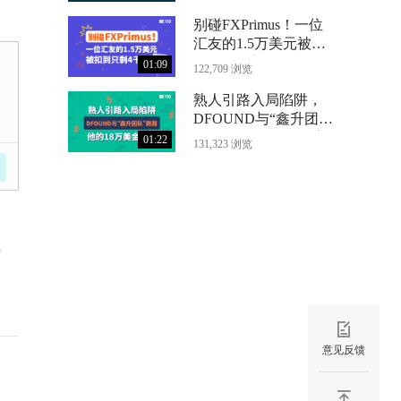
别碰FXPrimus！一位
汇友的1.5万美元被扣
到只剩4千
01:09
122,709 浏览
熟人引路入局陷阱，
DFOUND与“鑫升团
队”跑路，他的18万美
01:22
131,323 浏览
金没了
5
意见反馈