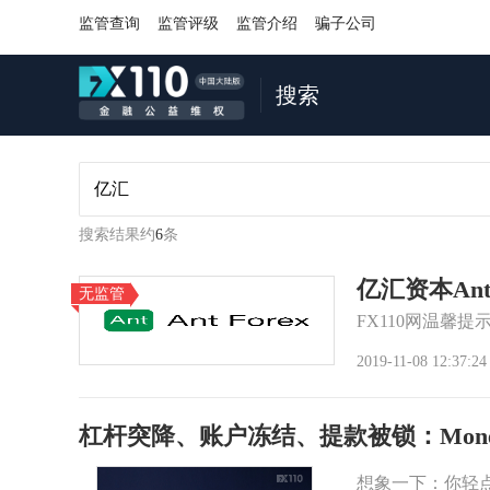
监管查询
监管评级
监管介绍
骗子公司
搜索
搜索结果约
6
条
亿汇资本Ant 
无监管
FX110网温馨提
2019-11-08 12:37:24
杠杆突降、账户冻结、提款被锁：Monet
想象一下：你轻点