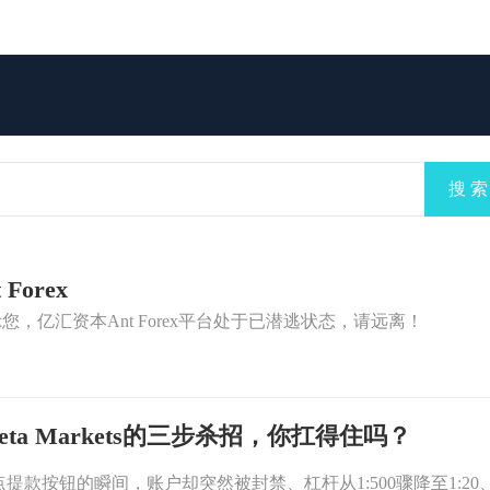
搜 索
Forex
示您，亿汇资本Ant Forex平台处于已潜逃状态，请远离！
a Markets的三步杀招，你扛得住吗？
提款按钮的瞬间，账户却突然被封禁、杠杆从1:500骤降至1: