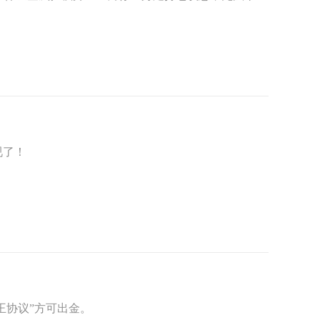
视了！
王协议”方可出金。