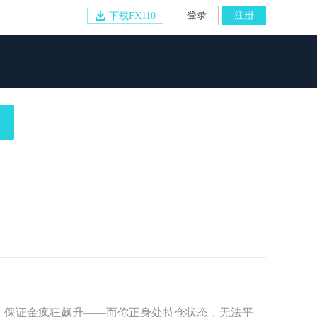
登录
注册
下载FX110
20、保证金疯狂飙升——而你正身处持仓状态，无法平