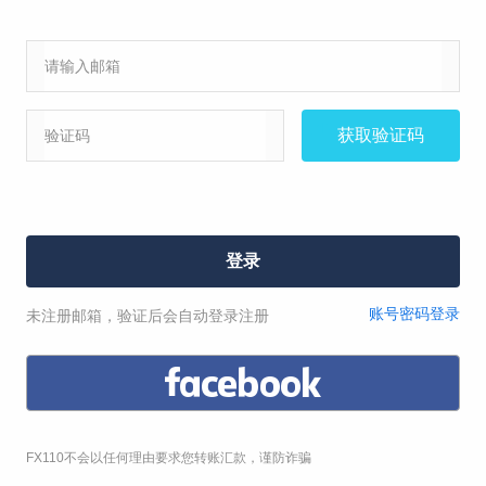
虚假宣传理赔
赔礼道歉
其他