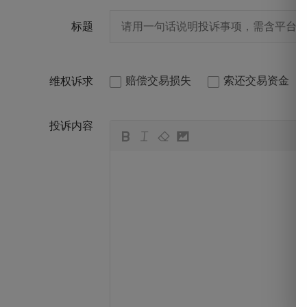
标题
赔偿交易损失
索还交易资金
维权诉求
投诉内容
뀁
뀃
뀂
뀄