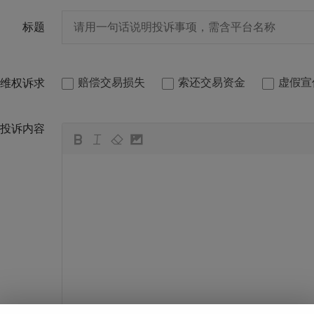
标题
赔偿交易损失
索还交易资金
虚假宣
维权诉求
投诉内容
뀁
뀃
뀂
뀄